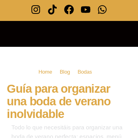
Home
Blog
Bodas
Guía para organizar una boda de verano inolvidable
Guía para organizar
una boda de verano
inolvidable
Todo lo que necesitáis para organizar una
boda de verano perfecta: espacios, menú,